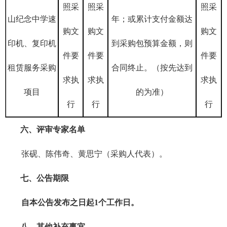
照采
照采
照采
山纪念中学速
年；或累计支付金额达
购文
购文
购文
印机、复印机
到采购包预算金额，则
件要
件要
件要
租赁服务采购
合同终止。（按先达到
求执
求执
求执
项目
的为准）
行
行
行
六
、评审专家名单
张砚、陈伟奇、黄思宁（采购人代表）。
七
、公告期限
自本公告发布之日起
1个工作日。
八、
其他补充事宜