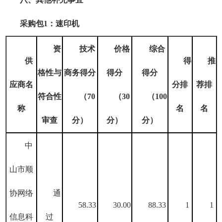
采购包
1：速印机
资
技术
价格
综合
供
得
推
格性
与
商务得分
得分
得分
应商名
分
排
荐排
符合性
（
70
（
30
（
100
称
名
名
审查
分
）
分）
分）
中
山市顺
协网络
通
58.33
30.00
88.33
1
1
信息科
过