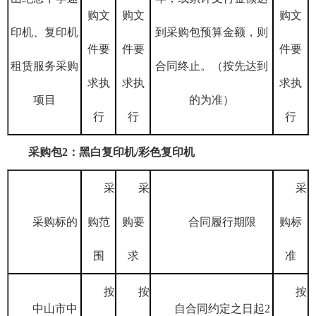
购文
购文
购文
印机、复印机
到采购包预算金额，则
件要
件要
件要
租赁服务采购
合同终止。（按先达到
求执
求执
求执
项目
的为准）
行
行
行
采购包
2：黑白复印机/彩色复印机
采
采
采
采购标的
购范
购要
合同履行期限
购标
围
求
准
按
按
按
中山市中
自合同约定之日起
2