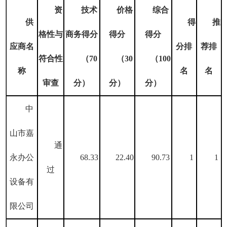
资
技术
价格
综合
供
得
推
格性
与
商务得分
得分
得分
应商名
分
排
荐排
符合性
（
70
（
30
（
100
称
名
名
审查
分
）
分）
分）
中
山市嘉
通
永办公
68.33
22.40
90.73
1
1
过
设备有
限公司