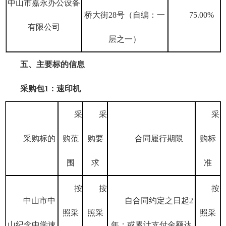
中山市嘉永办公设备
桥大街
28号（自编：一
75.00%
有限公司
层之一）
五、
主要标的信息
采购包
1：速印机
采
采
采
采购标的
购范
购要
合同履行期限
购标
围
求
准
按
按
按
中山市中
自合同约定之日起
2
照采
照采
照采
山纪念中学速
年；或累计支付金额达